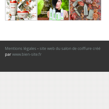
Mentions légales
-
site web du salon de coiffure créé
par
www.bien-site.fr