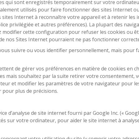
extes qui sont enregistrés temporairement sur votre ordinate
alement utilisés pour faire fonctionner des sites Internet ou 
sites Internet à reconnaître votre appareil et à retenir les i
olice privilégiée et autres préférences). La plupart des navi
 modifier cette configuration pour refuser les cookies ou êt
de nos Sites Internet pourraient ne pas fonctionner correct
ous suivre ou vous identifier personnellement, mais pour faci
ettent de gérer vos préférences en matière de cookies en c
es mais souhaitez par la suite retirer votre consentement, 
teur et modifier les paramètres de votre navigateur pour les 
r pour plus de précisions.
vice d’analyse de site internet fourni par Google Inc. (« Googl
cés sur votre ordinateur, pour aider le site internet à analyser
oncernant votre utilisation du site (y compris votre adress