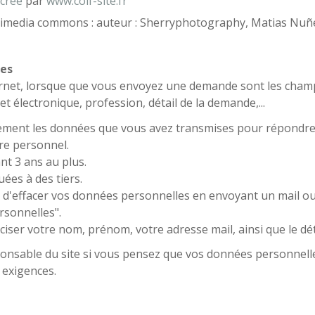
 créé
par
www.coif-site.fr
kimedia commons : auteur : Sherryphotography, Matias Nuñez
les
ternet, lorsque que vous envoyez une demande sont les cham
 électronique, profession, détail de la demande,...
uement les données que vous avez transmises pour répondre
re personnel.
t 3 ans au plus.
es à des tiers.
'effacer vos données personnelles en envoyant un mail ou v
rsonnelles".
ciser votre nom, prénom, votre adresse mail, ainsi que le dé
ponsable du site si vous pensez que vos données personnelle
 exigences.